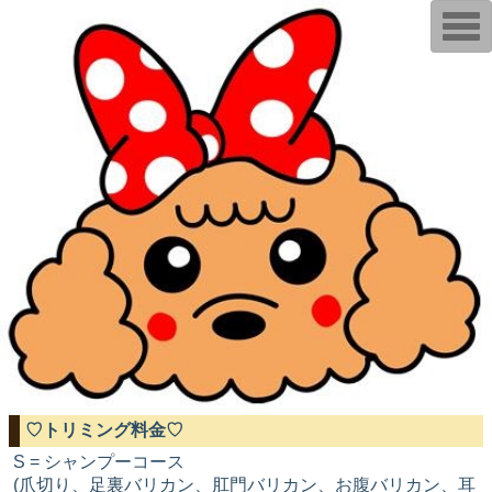
T
o
g
g
l
e
n
a
v
i
g
a
t
i
o
n
♡トリミング料金♡
S = シャンプーコース
(爪切り、足裏バリカン、肛門バリカン、お腹バリカン、耳