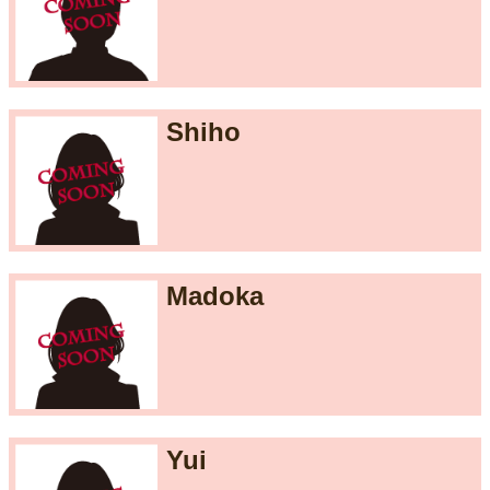
Shiho
Madoka
Yui