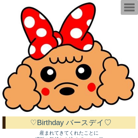
T
o
g
g
l
e
n
a
v
i
g
a
t
i
o
n
♡Birthday バースデイ♡
産まれてきてくれたことに